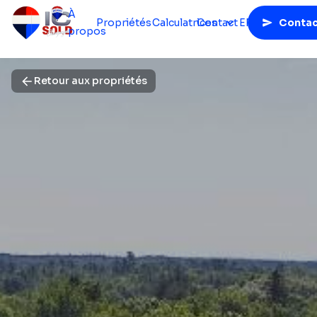
À
Propriétés
Calculatrices
Contact
EN
Contac
propos
Retour aux propriétés