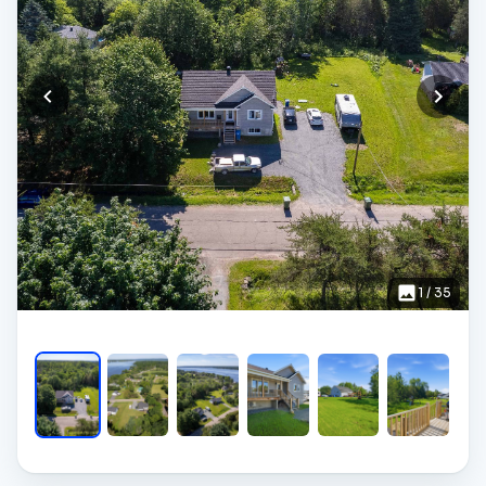
1
/
35