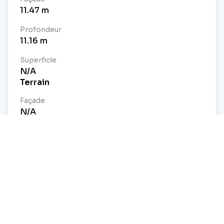
11.47
m
Profondeur
11.16
m
Superficie
N/A
Terrain
Façade
N/A
Profondeur
N/A
Superficie
32623
pi²
Caractéristiques et commodités