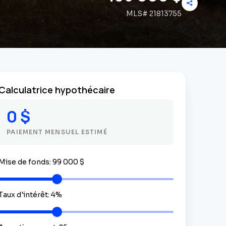
MLS#
21813755
Calculatrice hypothécaire
0 $
PAIEMENT MENSUEL ESTIMÉ
Mise de fonds
:
99 000 $
Taux d'intérêt
:
4
%