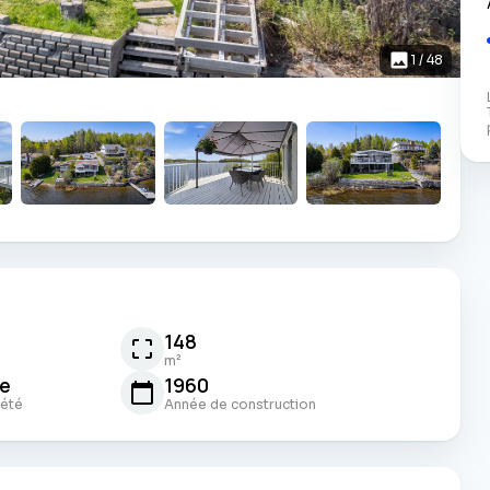
1
/
48
148
m²
le
1960
iété
Année de construction